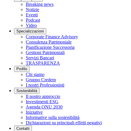
Breaking news
Notizie
Eventi
Podcast
Video
Specializzazioni
Corporate Finance Advisory
Consulenza Patrimoniale
Pianificazione Successoria
Gestioni Patrimoniali
Servizi Bancari
TRASPARENZA
Profilo
Chi siamo
Gruppo Credem
I nostri Professionisti
Sostenibilità
Il nostro approccio
Investimenti ESG
Agenda ONU 2030
Iniziative
Informative sulla sostenibilità
Dichiarazioni su principali effetti negativi
Contatti